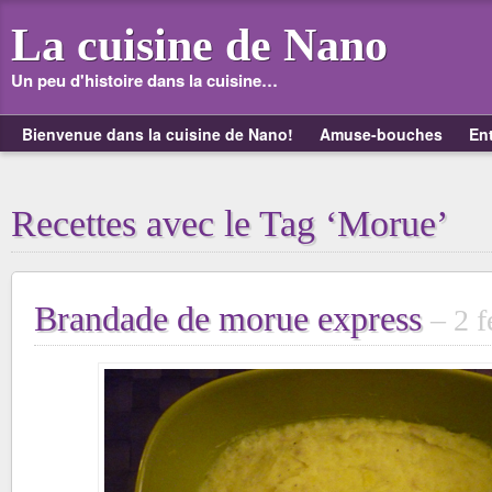
La cuisine de Nano
Un peu d'histoire dans la cuisine…
Bienvenue dans la cuisine de Nano!
Amuse-bouches
En
Recettes avec le Tag ‘Morue’
Brandade de morue express
2 f