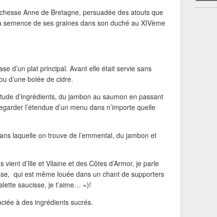
duchesse Anne de Bretagne, persuadée des atouts que
a la semence de ses graines dans son duché au XIVème
se d’un plat principal. Avant elle était servie sans
ou d’une bolée de cidre.
ultitude d’ingrédients, du jambon au saumon en passant
e regarder l’étendue d’un menu dans n’importe quelle
dans laquelle on trouve de l’emmental, du jambon et
vient d’Ille et Vilaine et des Côtes d’Armor, je parle
isse, qui est même louée dans un chant de supporters
lette saucisse, je t’aime… »)!
sociée à des ingrédients sucrés.