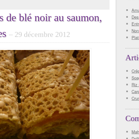
Amu
s de blé noir au saumon,
Des
Ent
les
Non
29 décembre 2012
Plat
Arti
Crê
Spag
Riz
Car
Cru
Com
Mah
Doll