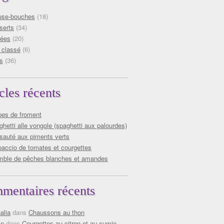
se-bouches
(18)
serts
(34)
rées
(20)
 classé
(6)
s
(36)
cles récents
pes de froment
hetti alle vongole (spaghetti aux palourdes)
 sauté aux piments verts
paccio de tomates et courgettes
mble de pêches blanches et amandes
mentaires récents
alia
dans
Chaussons au thon
ie
dans
Courgettes au citron et au cumin