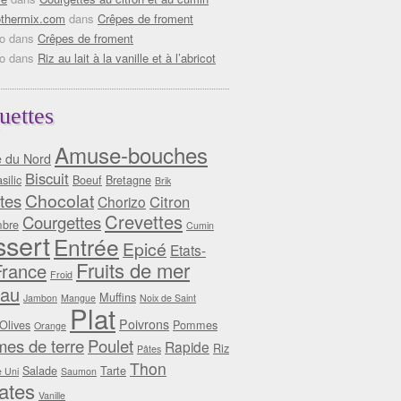
thermix.com
dans
Crêpes de froment
o
dans
Crêpes de froment
o
dans
Riz au lait à la vanille et à l’abricot
uettes
Amuse-bouches
e du Nord
Biscuit
silic
Boeuf
Bretagne
Brik
Chocolat
tes
Citron
Chorizo
Crevettes
Courgettes
bre
Cumin
sert
Entrée
Epicé
Etats-
Fruits de mer
France
Froid
au
Muffins
Jambon
Mangue
Noix de Saint
Plat
Poivrons
Olives
Pommes
Orange
es de terre
Poulet
Rapide
Riz
Pâtes
Thon
Salade
Tarte
 Uni
Saumon
ates
Vanille