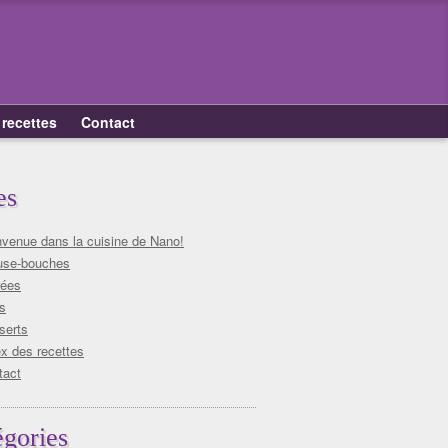
 recettes
Contact
es
nvenue dans la cuisine de Nano!
se-bouches
rées
s
serts
x des recettes
tact
égories