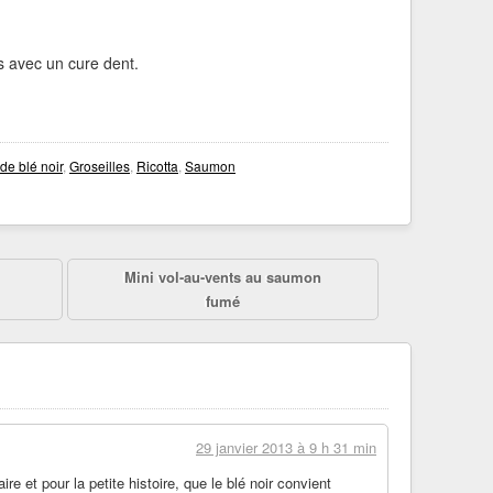
es avec un cure dent.
de blé noir
,
Groseilles
,
Ricotta
,
Saumon
Mini vol-au-vents au saumon
fumé
29 janvier 2013 à 9 h 31 min
re et pour la petite histoire, que le blé noir convient