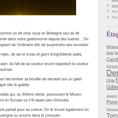
omo
Nan
Nan
r comme on dit chez nous en Bretagne (qui se dit
Étiq
sente dans notre gastronomie depuis des lustres… On
ngeant de l’ordinaire afin de surprendre ses convives!
Afriqu
Asie
Ba
rasin, de sel et d’eau et garni d’ingrédients salés.
Carot
asin, du fait de sa couleur brune rappelant la couleur
Concom
usulman.
Des
nt fait tomber sa bouillie de sarrasin sur un galet
Unis
ré elle la galette.
Gâte
croisés qui, au XIIème siècle, parcourant le Moyen-
Jacques
ent en Europe où il fit assez peu d’émules.
Pomm
st parfait pour sa culture. On le trouve également en
Royaume
Tom
uvergne ou encore dans le Limousin.