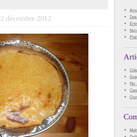
Amu
Des
12 décembre 2012
Ent
Non
Plat
Arti
Crê
Spag
Riz
Car
Cru
Com
Mah
Doll