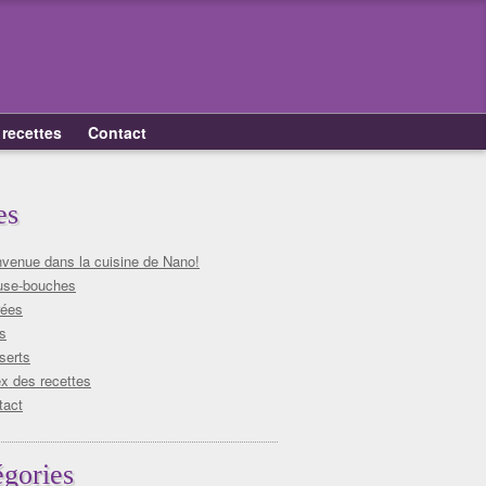
 recettes
Contact
es
nvenue dans la cuisine de Nano!
se-bouches
rées
s
serts
x des recettes
tact
égories