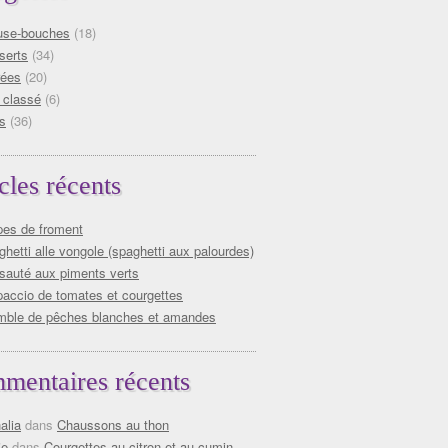
se-bouches
(18)
serts
(34)
rées
(20)
 classé
(6)
s
(36)
cles récents
pes de froment
hetti alle vongole (spaghetti aux palourdes)
 sauté aux piments verts
paccio de tomates et courgettes
mble de pêches blanches et amandes
mentaires récents
alia
dans
Chaussons au thon
ie
dans
Courgettes au citron et au cumin