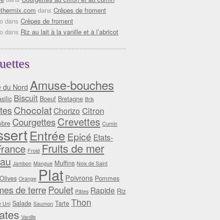
thermix.com
dans
Crêpes de froment
o
dans
Crêpes de froment
o
dans
Riz au lait à la vanille et à l’abricot
uettes
Amuse-bouches
e du Nord
Biscuit
silic
Boeuf
Bretagne
Brik
Chocolat
tes
Citron
Chorizo
Crevettes
Courgettes
bre
Cumin
sert
Entrée
Epicé
Etats-
Fruits de mer
France
Froid
au
Muffins
Jambon
Mangue
Noix de Saint
Plat
Poivrons
Olives
Pommes
Orange
es de terre
Poulet
Rapide
Riz
Pâtes
Thon
Salade
Tarte
 Uni
Saumon
ates
Vanille