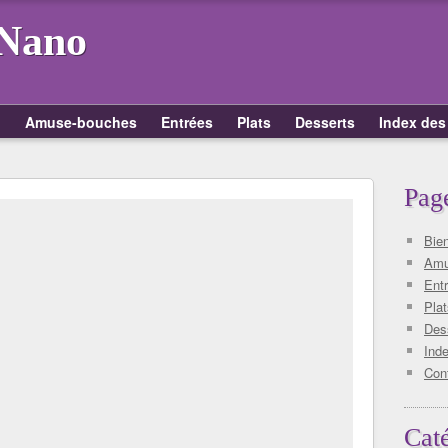
 Nano
!
Amuse-bouches
Entrées
Plats
Desserts
Index des
Pag
Bie
Amu
Ent
Plat
Des
Inde
Con
Cat