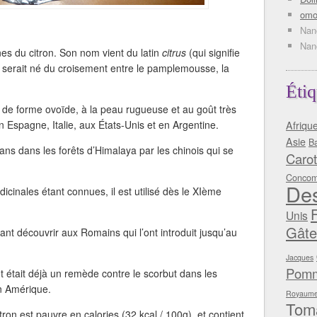
omo
Nan
Nan
nes du citron. Son nom vient du latin
citrus
(qui signifie
l serait né du croisement entre le pamplemousse, la
Étiq
, de forme ovoïde, à la peau rugueuse et au goût très
n Espagne, Italie, aux États-Unis et en Argentine.
Afriqu
Asie
Ba
 ans dans les forêts d’Himalaya par les chinois qui se
Carot
Concom
Des
cinales étant connues, il est utilisé dès le XIème
Unis
Gâte
isant découvrir aux Romains qui l’ont introduit jusqu’au
Jacques
Pomm
 et était déjà un remède contre le scorbut dans les
n Amérique.
Royaume
Tom
ron est pauvre en calories (32 kcal./ 100g), et contient